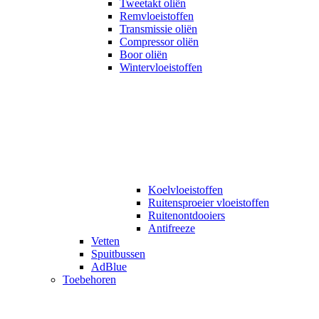
Tweetakt oliën
Remvloeistoffen
Transmissie oliën
Compressor oliën
Boor oliën
Wintervloeistoffen
Koelvloeistoffen
Ruitensproeier vloeistoffen
Ruitenontdooiers
Antifreeze
Vetten
Spuitbussen
AdBlue
Toebehoren