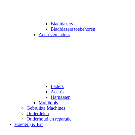
Bladblazers
Bladblazers toebehoren
Accu's en laders
Laders
Accu's
Harnassen
Multitools
Gebruikte Machines
Onderdelen
Onderhoud en reparatie
Boederij & Erf