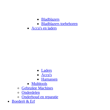
Bladblazers
Bladblazers toebehoren
Accu's en laders
Laders
Accu's
Harnassen
Multitools
Gebruikte Machines
Onderdelen
Onderhoud en reparatie
Boederij & Erf