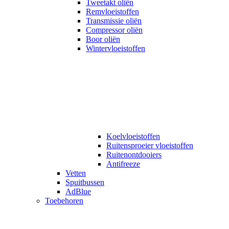
Tweetakt oliën
Remvloeistoffen
Transmissie oliën
Compressor oliën
Boor oliën
Wintervloeistoffen
Koelvloeistoffen
Ruitensproeier vloeistoffen
Ruitenontdooiers
Antifreeze
Vetten
Spuitbussen
AdBlue
Toebehoren