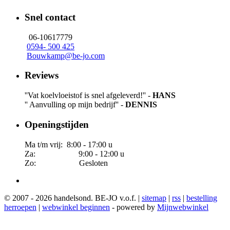
Snel contact
06-10617779
0594- 500 425
Bouwkamp@be-jo.com
Reviews
''Vat koelvloeistof is snel afgeleverd!'' -
HANS
'' Aanvulling op mijn bedrijf'' -
DENNIS
Openingstijden
Ma t/m vrij: 8:00 - 17:00 u
Za: 9:00 - 12:00 u
Zo: Gesloten
© 2007 - 2026 handelsond. BE-JO v.o.f. |
sitemap
|
rss
|
bestelling
herroepen
|
webwinkel beginnen
- powered by
Mijnwebwinkel