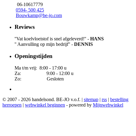
06-10617779
0594- 500 425
Bouwkamp@be-jo.com
Reviews
''Vat koelvloeistof is snel afgeleverd!'' -
HANS
'' Aanvulling op mijn bedrijf'' -
DENNIS
Openingstijden
Ma t/m vrij: 8:00 - 17:00 u
Za: 9:00 - 12:00 u
Zo: Gesloten
© 2007 - 2026 handelsond. BE-JO v.o.f. |
sitemap
|
rss
|
bestelling
herroepen
|
webwinkel beginnen
- powered by
Mijnwebwinkel