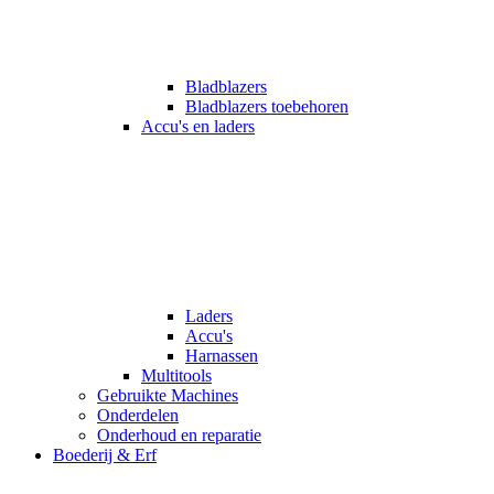
Bladblazers
Bladblazers toebehoren
Accu's en laders
Laders
Accu's
Harnassen
Multitools
Gebruikte Machines
Onderdelen
Onderhoud en reparatie
Boederij & Erf