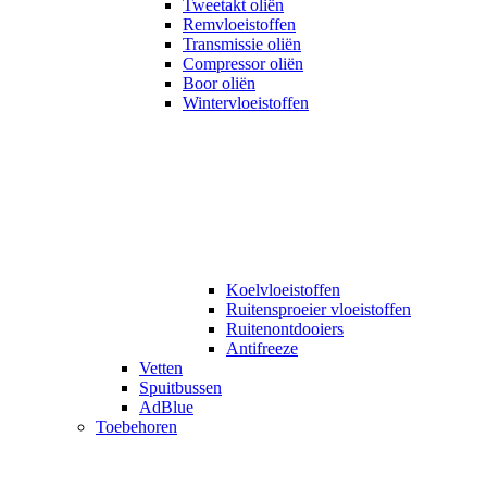
Tweetakt oliën
Remvloeistoffen
Transmissie oliën
Compressor oliën
Boor oliën
Wintervloeistoffen
Koelvloeistoffen
Ruitensproeier vloeistoffen
Ruitenontdooiers
Antifreeze
Vetten
Spuitbussen
AdBlue
Toebehoren