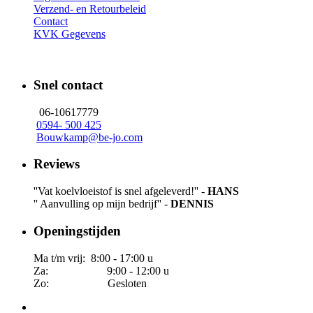
Verzend- en Retourbeleid
Contact
KVK Gegevens
Snel contact
06-10617779
0594- 500 425
Bouwkamp@be-jo.com
Reviews
''Vat koelvloeistof is snel afgeleverd!'' -
HANS
'' Aanvulling op mijn bedrijf'' -
DENNIS
Openingstijden
Ma t/m vrij: 8:00 - 17:00 u
Za: 9:00 - 12:00 u
Zo: Gesloten