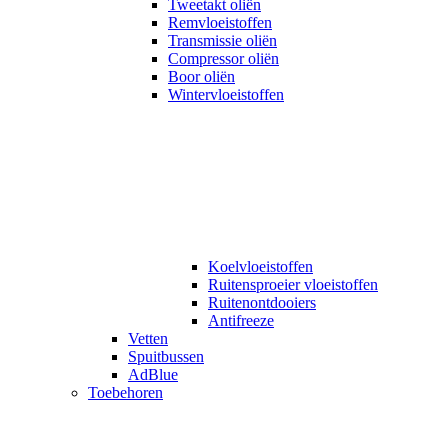
Tweetakt oliën
Remvloeistoffen
Transmissie oliën
Compressor oliën
Boor oliën
Wintervloeistoffen
Koelvloeistoffen
Ruitensproeier vloeistoffen
Ruitenontdooiers
Antifreeze
Vetten
Spuitbussen
AdBlue
Toebehoren