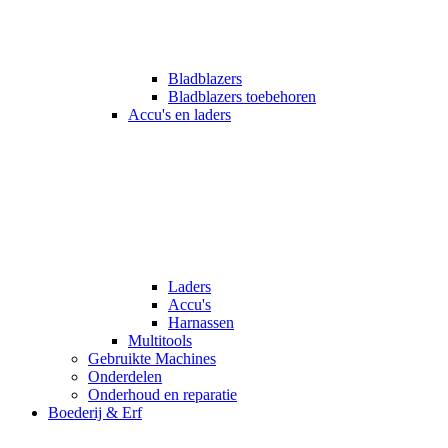
Bladblazers
Bladblazers toebehoren
Accu's en laders
Laders
Accu's
Harnassen
Multitools
Gebruikte Machines
Onderdelen
Onderhoud en reparatie
Boederij & Erf