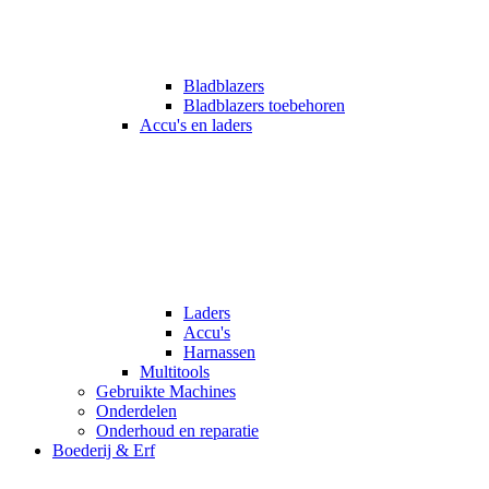
Bladblazers
Bladblazers toebehoren
Accu's en laders
Laders
Accu's
Harnassen
Multitools
Gebruikte Machines
Onderdelen
Onderhoud en reparatie
Boederij & Erf