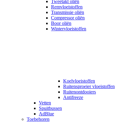
Tweetakt oliën
Remvloeistoffen
Transmissie oliën
Compressor oliën
Boor oliën
Wintervloeistoffen
Koelvloeistoffen
Ruitensproeier vloeistoffen
Ruitenontdooiers
Antifreeze
Vetten
Spuitbussen
AdBlue
Toebehoren