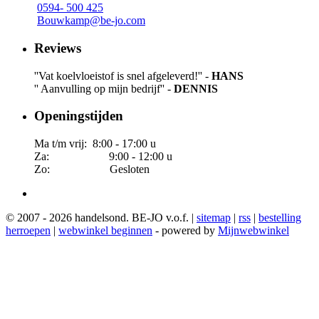
0594- 500 425
Bouwkamp@be-jo.com
Reviews
''Vat koelvloeistof is snel afgeleverd!'' -
HANS
'' Aanvulling op mijn bedrijf'' -
DENNIS
Openingstijden
Ma t/m vrij: 8:00 - 17:00 u
Za: 9:00 - 12:00 u
Zo: Gesloten
© 2007 - 2026 handelsond. BE-JO v.o.f. |
sitemap
|
rss
|
bestelling
herroepen
|
webwinkel beginnen
- powered by
Mijnwebwinkel