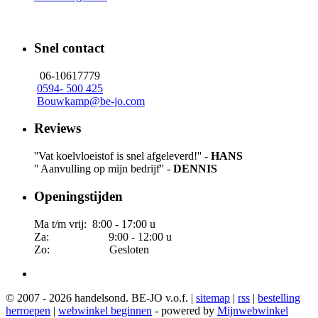
Snel contact
06-10617779
0594- 500 425
Bouwkamp@be-jo.com
Reviews
''Vat koelvloeistof is snel afgeleverd!'' -
HANS
'' Aanvulling op mijn bedrijf'' -
DENNIS
Openingstijden
Ma t/m vrij: 8:00 - 17:00 u
Za: 9:00 - 12:00 u
Zo: Gesloten
© 2007 - 2026 handelsond. BE-JO v.o.f. |
sitemap
|
rss
|
bestelling
herroepen
|
webwinkel beginnen
- powered by
Mijnwebwinkel