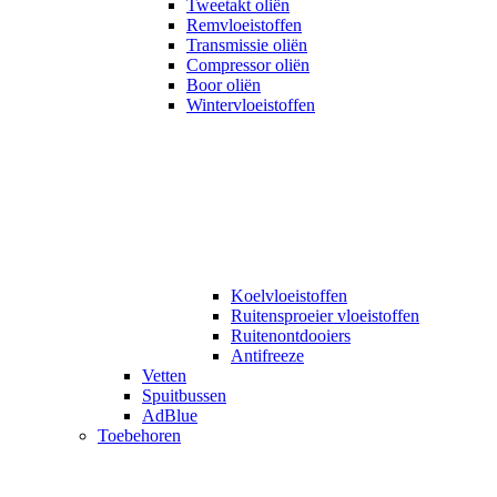
Tweetakt oliën
Remvloeistoffen
Transmissie oliën
Compressor oliën
Boor oliën
Wintervloeistoffen
Koelvloeistoffen
Ruitensproeier vloeistoffen
Ruitenontdooiers
Antifreeze
Vetten
Spuitbussen
AdBlue
Toebehoren