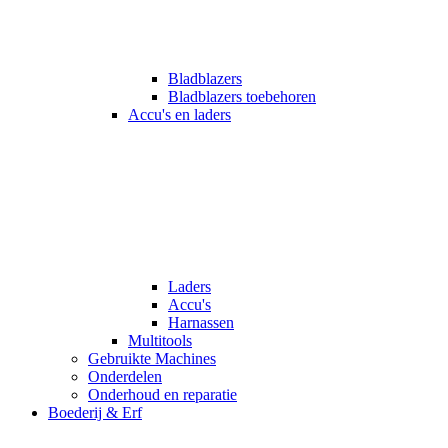
Bladblazers
Bladblazers toebehoren
Accu's en laders
Laders
Accu's
Harnassen
Multitools
Gebruikte Machines
Onderdelen
Onderhoud en reparatie
Boederij & Erf