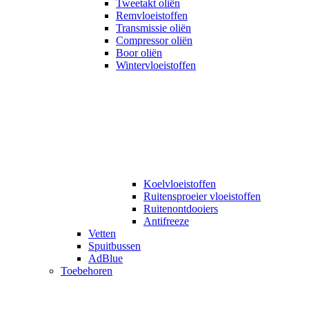
Tweetakt oliën
Remvloeistoffen
Transmissie oliën
Compressor oliën
Boor oliën
Wintervloeistoffen
Koelvloeistoffen
Ruitensproeier vloeistoffen
Ruitenontdooiers
Antifreeze
Vetten
Spuitbussen
AdBlue
Toebehoren