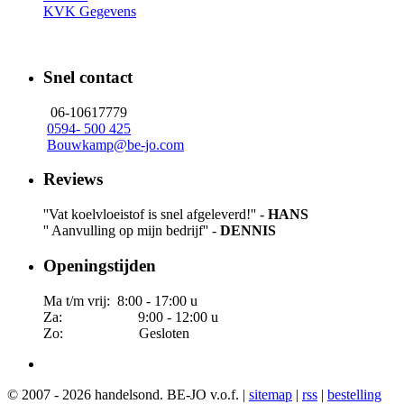
KVK Gegevens
Snel contact
06-10617779
0594- 500 425
Bouwkamp@be-jo.com
Reviews
''Vat koelvloeistof is snel afgeleverd!'' -
HANS
'' Aanvulling op mijn bedrijf'' -
DENNIS
Openingstijden
Ma t/m vrij: 8:00 - 17:00 u
Za: 9:00 - 12:00 u
Zo: Gesloten
© 2007 - 2026 handelsond. BE-JO v.o.f. |
sitemap
|
rss
|
bestelling