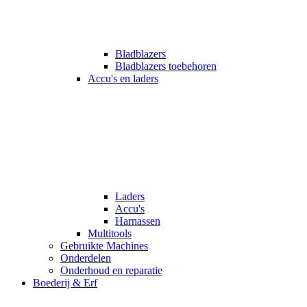
Bladblazers
Bladblazers toebehoren
Accu's en laders
Laders
Accu's
Harnassen
Multitools
Gebruikte Machines
Onderdelen
Onderhoud en reparatie
Boederij & Erf