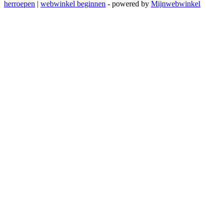
herroepen
|
webwinkel beginnen
- powered by
Mijnwebwinkel