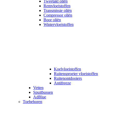
Tweetakt oliën
Remvloeistoffen
Transmissie oliën
Compressor oliën
Boor oliën
Wintervloeistoffen
Koelvloeistoffen
Ruitensproeier vloeistoffen
Ruitenontdooiers
Antifreeze
Vetten
Spuitbussen
AdBlue
Toebehoren