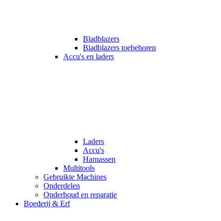
Bladblazers
Bladblazers toebehoren
Accu's en laders
Laders
Accu's
Harnassen
Multitools
Gebruikte Machines
Onderdelen
Onderhoud en reparatie
Boederij & Erf