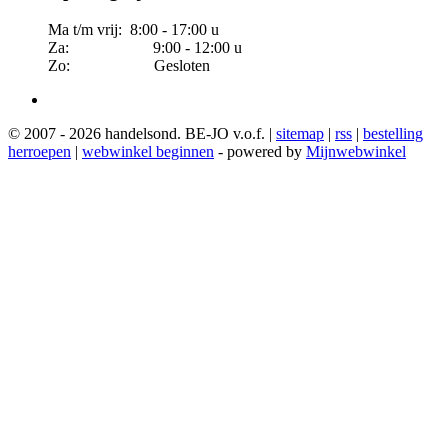
Ma t/m vrij: 8:00 - 17:00 u
Za: 9:00 - 12:00 u
Zo: Gesloten
© 2007 - 2026 handelsond. BE-JO v.o.f. |
sitemap
|
rss
|
bestelling
herroepen
|
webwinkel beginnen
- powered by
Mijnwebwinkel