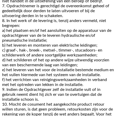
niet handelt in de uitoefening van een beroep of bedrijf.
7. Opdrachtnemer is gerechtigd de overeenkomst geheel of
gedeeltelijk door derden te laten uitvoeren of bij de
uitvoering derden in te schakelen.
8. In het werk of de levering is, tenzij anders vermeld, niet
begrepen:
a) het plaatsen en/of het aansluiten op de apparatuur van de
opdrachtgever van de te leveren hydraulische en/of
pneumatische installatie;
b) het leveren en monteren van elektrische leidingen;
c) graaf-, hak-, breek-, metsel-, timmer-, stucadoors- en
schilderwerk of andere soortgelijke werkzaamheden;
d) het schilderen of het op andere wijze uitwendig voorzien
van een beschermende laag van leidingen;
e) het leveren van het voor de installatie bestemde medium en
het vullen hiermede van het systeem van de installatie.
f) het verrichten van reinigingswerkzaamheden in verband
met het optreden van lekken in de installatie.
9. Indien de Opdrachtgever zelf de installatie vult of in
gebruik neemt dient hij zich er van te overtuigen dat de
installatie schoon is.
10. Mocht de cosument het aangekochte product retour
willen sturen, is dat geen probleem, retourkosten zijn voor de
rekening van de koper tenzij de wet anders bepaalt. Voor het