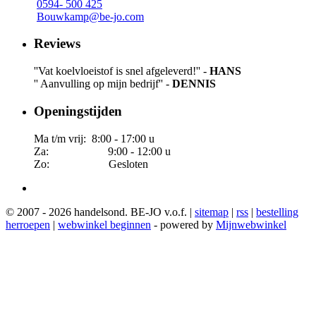
0594- 500 425
Bouwkamp@be-jo.com
Reviews
''Vat koelvloeistof is snel afgeleverd!'' -
HANS
'' Aanvulling op mijn bedrijf'' -
DENNIS
Openingstijden
Ma t/m vrij: 8:00 - 17:00 u
Za: 9:00 - 12:00 u
Zo: Gesloten
© 2007 - 2026 handelsond. BE-JO v.o.f. |
sitemap
|
rss
|
bestelling
herroepen
|
webwinkel beginnen
- powered by
Mijnwebwinkel