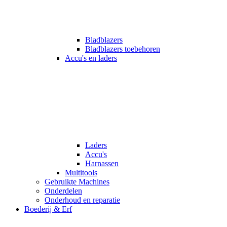
Bladblazers
Bladblazers toebehoren
Accu's en laders
Laders
Accu's
Harnassen
Multitools
Gebruikte Machines
Onderdelen
Onderhoud en reparatie
Boederij & Erf