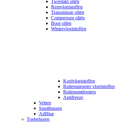
Tweetakt oliën
Remvloeistoffen
Transmissie oliën
Compressor oliën
Boor oliën
Wintervloeistoffen
Koelvloeistoffen
Ruitensproeier vloeistoffen
Ruitenontdooiers
Antifreeze
Vetten
Spuitbussen
AdBlue
Toebehoren