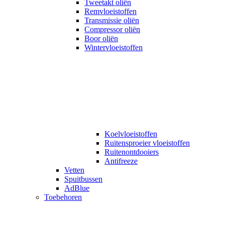
Tweetakt oliën
Remvloeistoffen
Transmissie oliën
Compressor oliën
Boor oliën
Wintervloeistoffen
Koelvloeistoffen
Ruitensproeier vloeistoffen
Ruitenontdooiers
Antifreeze
Vetten
Spuitbussen
AdBlue
Toebehoren