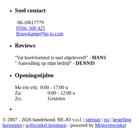
Snel contact
06-10617779
0594- 500 425
Bouwkamp@be-jo.com
Reviews
''Vat koelvloeistof is snel afgeleverd!'' -
HANS
'' Aanvulling op mijn bedrijf'' -
DENNIS
Openingstijden
Ma t/m vrij: 8:00 - 17:00 u
Za: 9:00 - 12:00 u
Zo: Gesloten
© 2007 - 2026 handelsond. BE-JO v.o.f. |
sitemap
|
rss
|
bestelling
herroepen
|
webwinkel beginnen
- powered by
Mijnwebwinkel