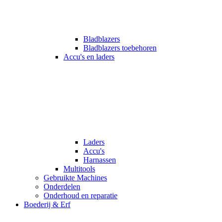
Bladblazers
Bladblazers toebehoren
Accu's en laders
Laders
Accu's
Harnassen
Multitools
Gebruikte Machines
Onderdelen
Onderhoud en reparatie
Boederij & Erf