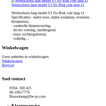
Werkschoen laag model S3 No Risk cole laag s3
Werkschoen laag model S3 No Risk cole laag s3
Specificaties:∙ stalen neus, stalen zoolplaat, overneus
(kruipneus),
∙ cambrelle binnenvoering,
∙ dri-lex voering, sneldrogend,
∙ extra vochtregulerend,
∙ volledig…
Winkelwagen
Geen artikelen in winkelwagen.
Winkelwagen
Bejovof
Snel contact
0594- 500 425
06-10617779
Bouwkamp@be-jo.com
Klantenservice