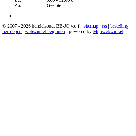
Zo: Gesloten
© 2007 - 2026 handelsond. BE-JO v.o.f. |
sitemap
|
rss
|
bestelling
herroepen
|
webwinkel beginnen
- powered by
Mijnwebwinkel