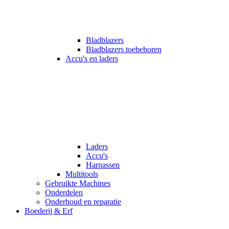
Bladblazers
Bladblazers toebehoren
Accu's en laders
Laders
Accu's
Harnassen
Multitools
Gebruikte Machines
Onderdelen
Onderhoud en reparatie
Boederij & Erf