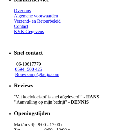
Over ons
Algemene voorwaarden
Verzend- en Retourbeleid
Contact
KVK Gegevens
Snel contact
06-10617779
0594- 500 425
Bouwkamp@be-jo.com
Reviews
''Vat koelvloeistof is snel afgeleverd!'' -
HANS
'' Aanvulling op mijn bedrijf'' -
DENNIS
Openingstijden
Ma t/m vrij: 8:00 - 17:00 u
Za: 9:00 - 12:00 u