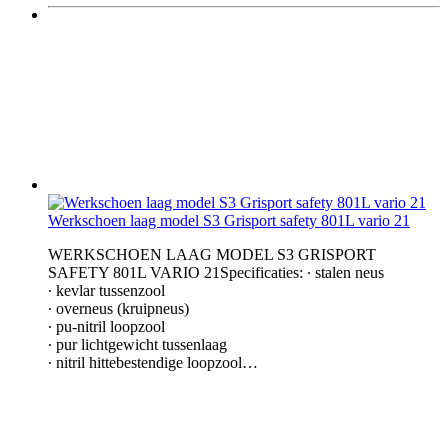
Werkschoen laag model S3 Grisport safety 801L vario 21
WERKSCHOEN LAAG MODEL S3 GRISPORT
SAFETY 801L VARIO 21Specificaties: ∙ stalen neus
∙ kevlar tussenzool
∙ overneus (kruipneus)
∙ pu-nitril loopzool
∙ pur lichtgewicht tussenlaag
∙ nitril hittebestendige loopzool…