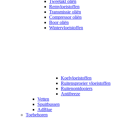
Tweetakt oliën
Remvloeistoffen
Transmissie oliën
Compressor oliën
Boor oliën
Wintervloeistoffen
Koelvloeistoffen
Ruitensproeier vloeistoffen
Ruitenontdooiers
Antifreeze
Vetten
Spuitbussen
AdBlue
Toebehoren