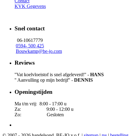
Contact
KVK Gegevens
Snel contact
06-10617779
0594- 500 425
Bouwkamp@be-jo.com
Reviews
''Vat koelvloeistof is snel afgeleverd!'' -
HANS
'' Aanvulling op mijn bedrijf'' -
DENNIS
Openingstijden
Ma t/m vrij: 8:00 - 17:00 u
Za: 9:00 - 12:00 u
Zo: Gesloten
© 2007 - 2026 handelsond. BE-JO v.o.f. |
sitemap
|
rss
|
bestelling