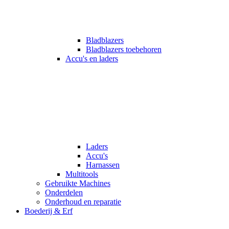
Bladblazers
Bladblazers toebehoren
Accu's en laders
Laders
Accu's
Harnassen
Multitools
Gebruikte Machines
Onderdelen
Onderhoud en reparatie
Boederij & Erf