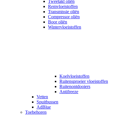
Tweetakt oliën
Remvloeistoffen
Transmissie oliën
Compressor oliën
Boor oliën
Wintervloeistoffen
Koelvloeistoffen
Ruitensproeier vloeistoffen
Ruitenontdooiers
Antifreeze
Vetten
Spuitbussen
AdBlue
Toebehoren