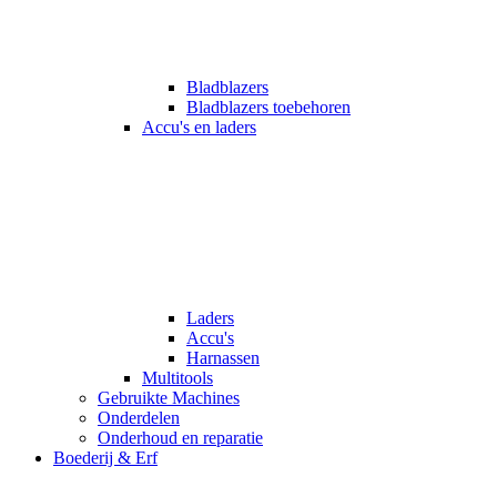
Bladblazers
Bladblazers toebehoren
Accu's en laders
Laders
Accu's
Harnassen
Multitools
Gebruikte Machines
Onderdelen
Onderhoud en reparatie
Boederij & Erf