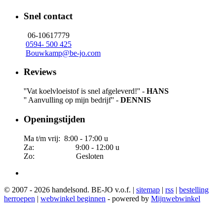
Snel contact
06-10617779
0594- 500 425
Bouwkamp@be-jo.com
Reviews
''Vat koelvloeistof is snel afgeleverd!'' -
HANS
'' Aanvulling op mijn bedrijf'' -
DENNIS
Openingstijden
Ma t/m vrij: 8:00 - 17:00 u
Za: 9:00 - 12:00 u
Zo: Gesloten
© 2007 - 2026 handelsond. BE-JO v.o.f. |
sitemap
|
rss
|
bestelling
herroepen
|
webwinkel beginnen
- powered by
Mijnwebwinkel