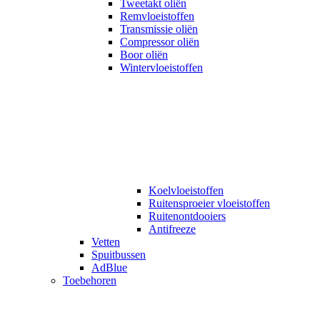
Tweetakt oliën
Remvloeistoffen
Transmissie oliën
Compressor oliën
Boor oliën
Wintervloeistoffen
Koelvloeistoffen
Ruitensproeier vloeistoffen
Ruitenontdooiers
Antifreeze
Vetten
Spuitbussen
AdBlue
Toebehoren