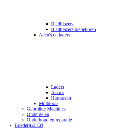
Bladblazers
Bladblazers toebehoren
Accu's en laders
Laders
Accu's
Harnassen
Multitools
Gebruikte Machines
Onderdelen
Onderhoud en reparatie
Boederij & Erf