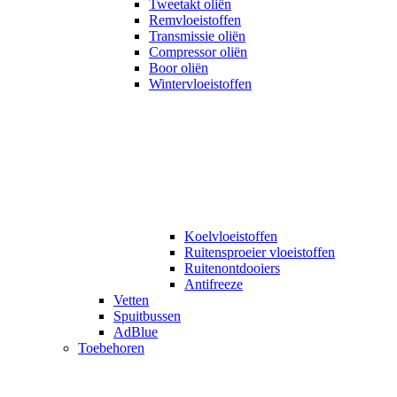
Tweetakt oliën
Remvloeistoffen
Transmissie oliën
Compressor oliën
Boor oliën
Wintervloeistoffen
Koelvloeistoffen
Ruitensproeier vloeistoffen
Ruitenontdooiers
Antifreeze
Vetten
Spuitbussen
AdBlue
Toebehoren