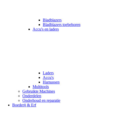
Bladblazers
Bladblazers toebehoren
Accu's en laders
Laders
Accu's
Harnassen
Multitools
Gebruikte Machines
Onderdelen
Onderhoud en reparatie
Boederij & Erf