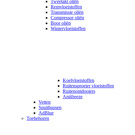
Tweetakt oliën
Remvloeistoffen
Transmissie oliën
Compressor oliën
Boor oliën
Wintervloeistoffen
Koelvloeistoffen
Ruitensproeier vloeistoffen
Ruitenontdooiers
Antifreeze
Vetten
Spuitbussen
AdBlue
Toebehoren