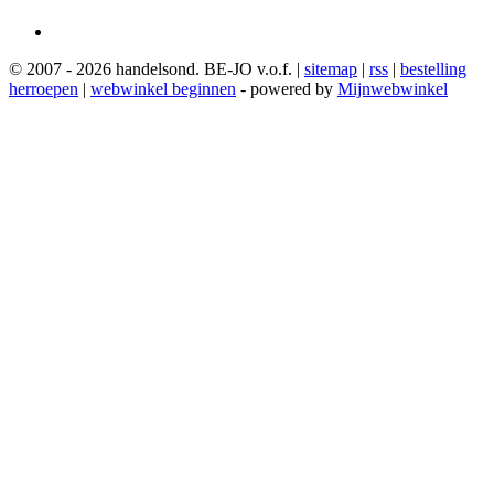
© 2007 - 2026 handelsond. BE-JO v.o.f. |
sitemap
|
rss
|
bestelling
herroepen
|
webwinkel beginnen
- powered by
Mijnwebwinkel