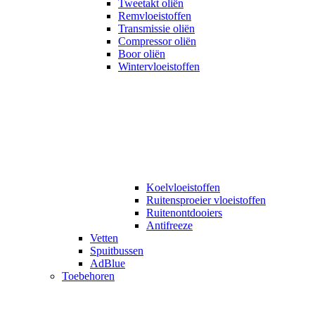
Tweetakt oliën
Remvloeistoffen
Transmissie oliën
Compressor oliën
Boor oliën
Wintervloeistoffen
Koelvloeistoffen
Ruitensproeier vloeistoffen
Ruitenontdooiers
Antifreeze
Vetten
Spuitbussen
AdBlue
Toebehoren