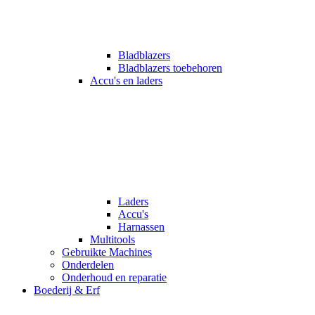
Bladblazers
Bladblazers toebehoren
Accu's en laders
Laders
Accu's
Harnassen
Multitools
Gebruikte Machines
Onderdelen
Onderhoud en reparatie
Boederij & Erf