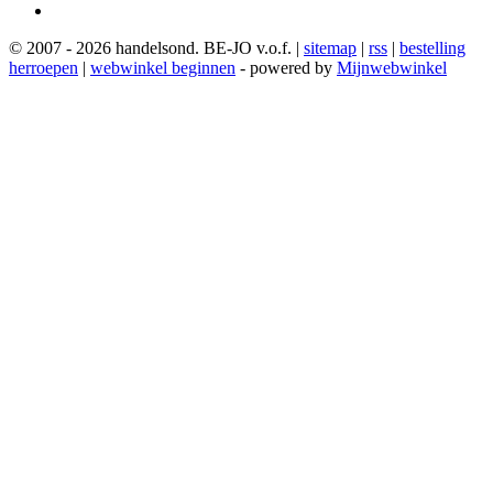
© 2007 - 2026 handelsond. BE-JO v.o.f. |
sitemap
|
rss
|
bestelling
herroepen
|
webwinkel beginnen
- powered by
Mijnwebwinkel